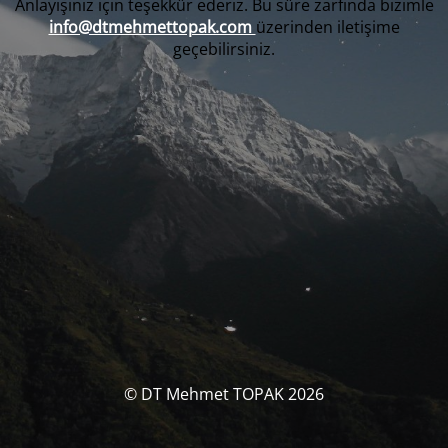
Anlayışınız için teşekkür ederiz. Bu süre zarfında bizimle
info@dtmehmettopak.com
üzerinden iletişime
geçebilirsiniz.
© DT Mehmet TOPAK 2026