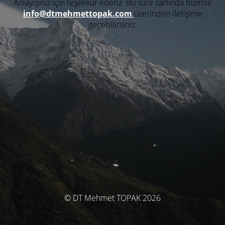
Anlayışınız için teşekkür ederiz. Bu süre zarfında bizimle
info@dtmehmettopak.com
üzerinden iletişime
geçebilirsiniz.
© DT Mehmet TOPAK 2026