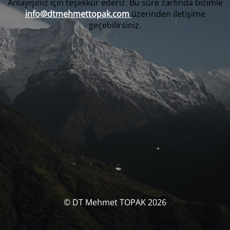
Anlayışınız için teşekkür ederiz. Bu süre zarfında bizimle
info@dtmehmettopak.com
üzerinden iletişime
geçebilirsiniz.
© DT Mehmet TOPAK 2026