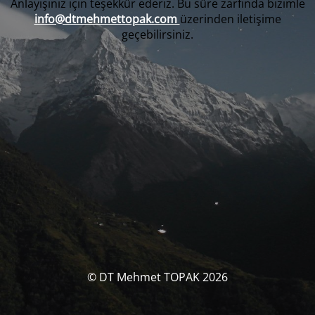
Anlayışınız için teşekkür ederiz. Bu süre zarfında bizimle
info@dtmehmettopak.com
üzerinden iletişime
geçebilirsiniz.
© DT Mehmet TOPAK 2026