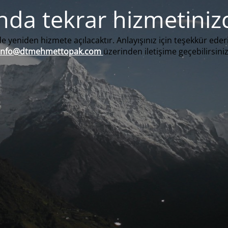
nda tekrar hizmetiniz
e yeniden hizmete açılacaktır. Anlayışınız için teşekkür eder
info@dtmehmettopak.com
üzerinden iletişime geçebilirsiniz