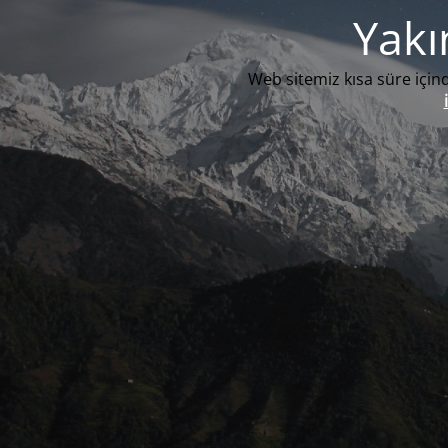
Yakı
Web sitemiz kısa süre içind