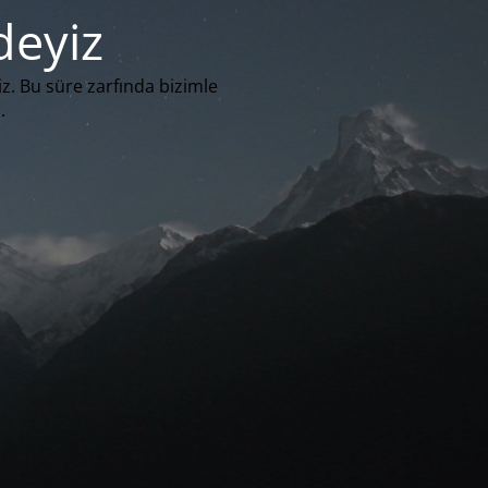
deyiz
iz. Bu süre zarfında bizimle
.