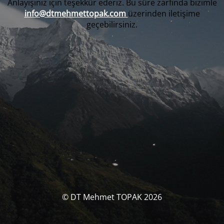
Anlayışınız için teşekkür ederiz. Bu süre zarfında bizimle
info@dtmehmettopak.com
üzerinden iletişime
geçebilirsiniz.
© DT Mehmet TOPAK 2026