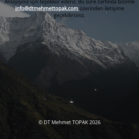
Anlayışınız için teşekkür ederiz. Bu süre zarfında bizimle
info@dtmehmettopak.com
üzerinden iletişime
geçebilirsiniz.
© DT Mehmet TOPAK 2026