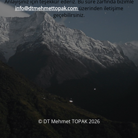
Anlayışınız için teşekkür ederiz. Bu süre zarfında bizimle
info@dtmehmettopak.com
üzerinden iletişime
geçebilirsiniz.
© DT Mehmet TOPAK 2026