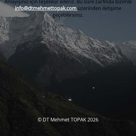
Anlayışınız için teşekkür ederiz. Bu süre zarfında bizimle
info@dtmehmettopak.com
üzerinden iletişime
geçebilirsiniz.
© DT Mehmet TOPAK 2026