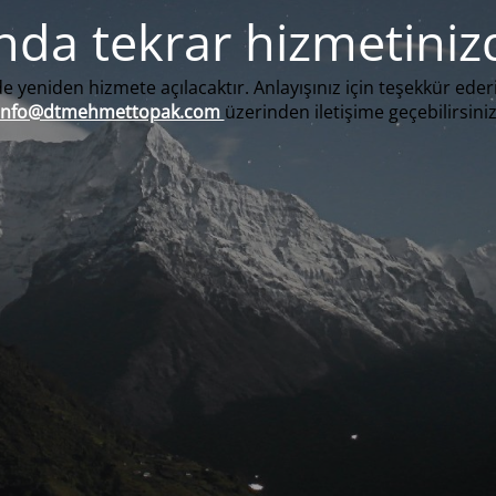
nda tekrar hizmetiniz
e yeniden hizmete açılacaktır. Anlayışınız için teşekkür eder
info@dtmehmettopak.com
üzerinden iletişime geçebilirsiniz