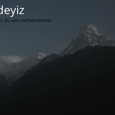
deyiz
iz. Bu süre zarfında bizimle
.