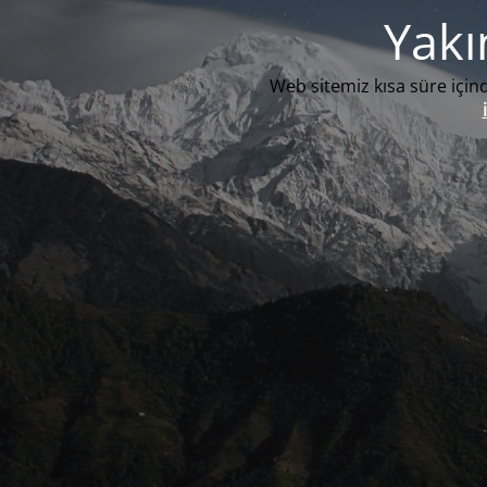
Yakı
Web sitemiz kısa süre içind