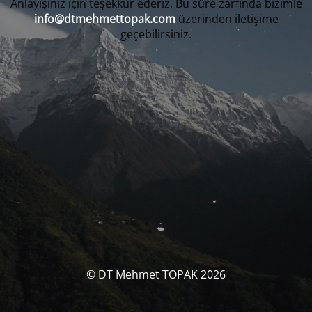
Anlayışınız için teşekkür ederiz. Bu süre zarfında bizimle
info@dtmehmettopak.com
üzerinden iletişime
geçebilirsiniz.
© DT Mehmet TOPAK 2026