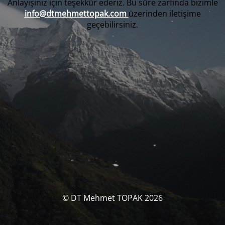
Anlayışınız için teşekkür ederiz. Bu süre zarfında bizimle
info@dtmehmettopak.com
üzerinden iletişime
geçebilirsiniz.
© DT Mehmet TOPAK 2026