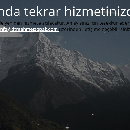
nda tekrar hizmetiniz
e yeniden hizmete açılacaktır. Anlayışınız için teşekkür eder
info@dtmehmettopak.com
üzerinden iletişime geçebilirsiniz