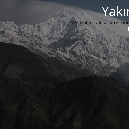
Yakı
Web sitemiz kısa süre içind