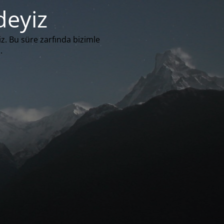
deyiz
iz. Bu süre zarfında bizimle
.