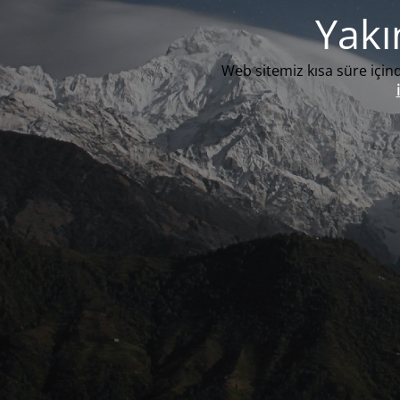
Yakı
Web sitemiz kısa süre içind