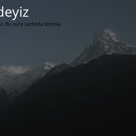
deyiz
iz. Bu süre zarfında bizimle
.