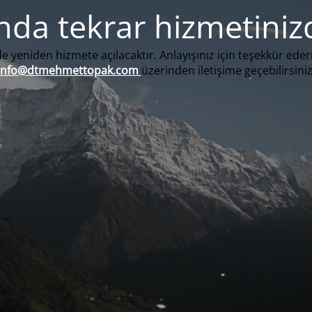
nda tekrar hizmetiniz
e yeniden hizmete açılacaktır. Anlayışınız için teşekkür eder
info@dtmehmettopak.com
üzerinden iletişime geçebilirsiniz