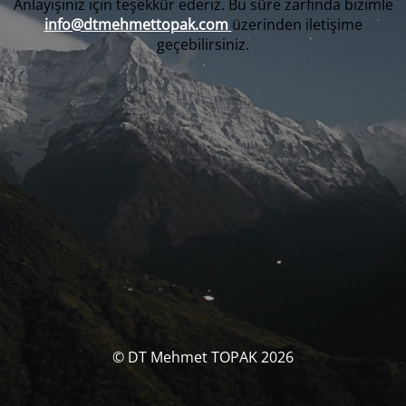
Anlayışınız için teşekkür ederiz. Bu süre zarfında bizimle
info@dtmehmettopak.com
üzerinden iletişime
geçebilirsiniz.
© DT Mehmet TOPAK 2026