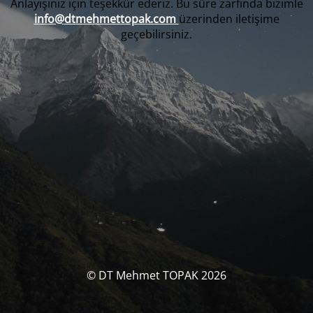
Anlayışınız için teşekkür ederiz. Bu süre zarfında bizimle
info@dtmehmettopak.com
üzerinden iletişime
geçebilirsiniz.
© DT Mehmet TOPAK 2026