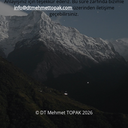
Anlayışınız için teşekkür ederiz. Bu süre zarfında bizimle
info@dtmehmettopak.com
üzerinden iletişime
geçebilirsiniz.
© DT Mehmet TOPAK 2026