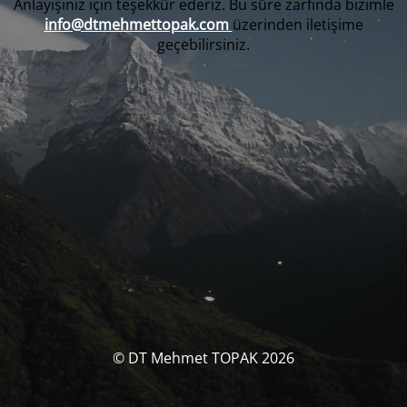
Anlayışınız için teşekkür ederiz. Bu süre zarfında bizimle
info@dtmehmettopak.com
üzerinden iletişime
geçebilirsiniz.
© DT Mehmet TOPAK 2026