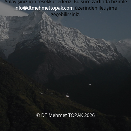
Anlayışınız için teşekkür ederiz. Bu süre zarfında bizimle
info@dtmehmettopak.com
üzerinden iletişime
geçebilirsiniz.
© DT Mehmet TOPAK 2026