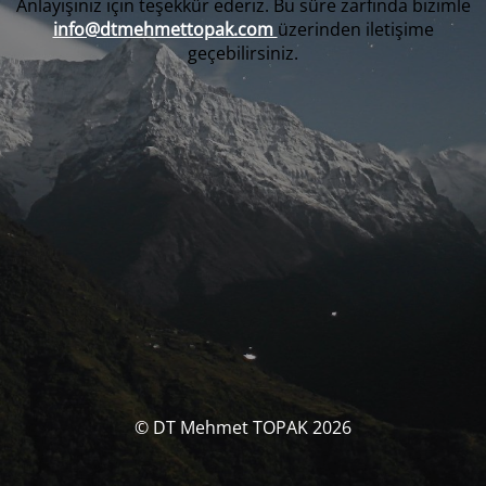
Anlayışınız için teşekkür ederiz. Bu süre zarfında bizimle
info@dtmehmettopak.com
üzerinden iletişime
geçebilirsiniz.
© DT Mehmet TOPAK 2026